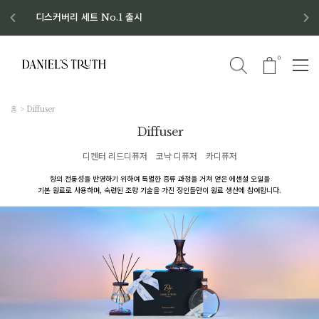
디스커버리 세트 No.1 출시
8월 이벤트 혜택
8월 증정품
신규회원 가입 혜택
0
홈
Diffuser
Diffuser
디켄터 리드디퓨저
코냑 디퓨저
카디퓨저
향의 전통성을 반영하기 위하여 특별한 증류 과정을 거쳐 얻은 에센셜 오일을
기본 원료로 사용하며, 숙련된 조향 기술을 가진 장인들만이 원료 생산에 참여합니다.