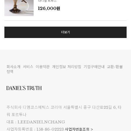
다니엘 트루스
126,000원
더보기
회사소개
서비스
이용약관
개인정보 처리방침
기업구매안내
교환/환불
정책
주식회사 디엠코스메틱스 코리아 서울특별시 중구 다산로22길 6, 타
워 포르투나
대표 : LEEDANIELNCHANG
사업자등록번호 : 158-86-02223
사업자번호조회 >