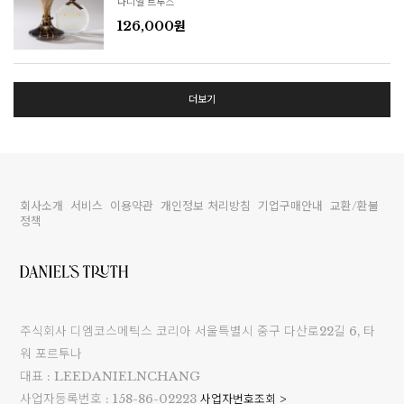
다니엘 트루스
126,000원
더보기
회사소개
서비스
이용약관
개인정보 처리방침
기업구매안내
교환/환불
정책
주식회사 디엠코스메틱스 코리아 서울특별시 중구 다산로22길 6, 타
워 포르투나
대표 : LEEDANIELNCHANG
사업자등록번호 : 158-86-02223
사업자번호조회 >