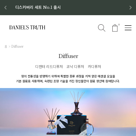
디스커버리 세트 No.1 출시
8월 이벤트 혜택
8월 증정품
신규회원 가입 혜택
0
홈
Diffuser
Diffuser
디켄터 리드디퓨저
코냑 디퓨저
카디퓨저
향의 전통성을 반영하기 위하여 특별한 증류 과정을 거쳐 얻은 에센셜 오일을
기본 원료로 사용하며, 숙련된 조향 기술을 가진 장인들만이 원료 생산에 참여합니다.