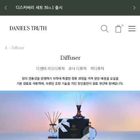
디스커버리 세트 No.1 출시
8월 이벤트 혜택
8월 증정품
신규회원 가입 혜택
0
홈
Diffuser
Diffuser
디켄터 리드디퓨저
코냑 디퓨저
카디퓨저
향의 전통성을 반영하기 위하여 특별한 증류 과정을 거쳐 얻은 에센셜 오일을
기본 원료로 사용하며, 숙련된 조향 기술을 가진 장인들만이 원료 생산에 참여합니다.