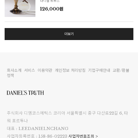
다니엘 트루스
126,000원
더보기
회사소개
서비스
이용약관
개인정보 처리방침
기업구매안내
교환/환불
정책
주식회사 디엠코스메틱스 코리아 서울특별시 중구 다산로22길 6, 타
워 포르투나
대표 : LEEDANIELNCHANG
사업자등록번호 : 158-86-02223
사업자번호조회 >