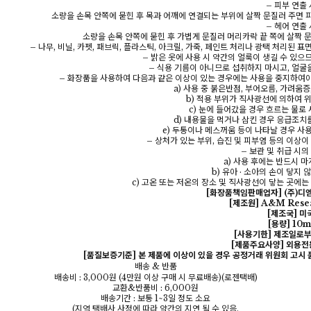
– 피부 연출 
소량을 손목 안쪽에 묻힌 후 목과 어깨에 연결되는 부위에 살짝 문질러 주면 
– 헤어 연출 
소량을 손목 안쪽에 묻힌 후 가볍게 문질러 머리카락 끝 쪽에 살짝 문
– 나무, 비닐, 카펫, 패브릭, 플라스틱, 아크릴, 가죽, 페인트 처리나 광택 처리된 
– 밝은 옷에 사용 시 약간의 얼룩이 생길 수 있으
– 식용 기름이 아니므로 섭취하지 마시고, 얼굴
– 화장품을 사용하여 다음과 같은 이상이 있는 경우에는 사용을 중지하여야
a) 사용 중 붉은반점, 부어오름, 가려움증
b) 적용 부위가 직사광선에 의하여 
c) 눈에 들어갔을 경우 흐르는 물로
d) 내용물을 먹거나 삼킨 경우 응급조치
e) 두통이나 메스꺼움 등이 나타날 경우 사
– 상처가 있는 부위, 습진 및 피부염 등의 이상
– 보관 및 취급 시
a) 사용 후에는 반드시 
b) 유아 · 소아의 손이 닿지 
c) 고온 또는 저온의 장소 및 직사광선이 닿는 곳에는
[화장품책임판매업자] (주)디
[제조원] A&M Resea
[제조국] 미
[용량] 10m
[사용기한] 제조일로부
[제품주요사양] 외용전
[품질보증기준] 본 제품에 이상이 있을 경우 공정거래 위원회 고시
배송 & 반품
배송비 : 3,000원 (4만원 이상 구매 시 무료배송)(로젠택배)
교환&반품비 : 6,000원
배송기간 : 보통 1~3일 정도 소요
(지역 택배사 사정에 따라 약간의 지연 될 수 있음.