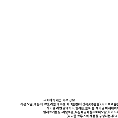
구매하기
제품 세부 정보
레몬 오일,레몬 테르펜,라임 테르펜,매그롤란(태산목꽃추출물),다이프
사이클 라멘 알데히드,헬리온,플로 롤,제라닐 아세테이
알레르기물질-리날로올,부틸페닐메칠프로피오날,하이드
(다니엘 트루스의 제품을 구성하는 주요 