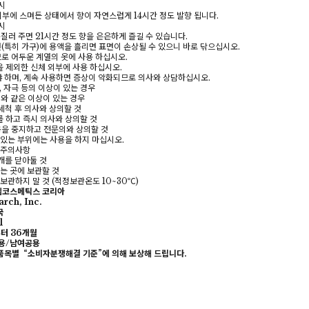
시
피부에 스며든 상태에서 향이 자연스럽게 14시간 정도 발향 됩니다.
시
질러 주면 21시간 정도 향을 은은하게 즐길 수 있습니다.
표면(특히 가구)에 용액을 흘리면 표면이 손상될 수 있으니 바로 닦으십시오.
므로 어두운 계열의 옷에 사용 하십시오.
을 제외한 신체 외부에 사용 하십시오.
 하며, 계속 사용하면 증상이 악화되므로 의사와 상담하십시오.
, 자극 등의 이상이 있는 경우
위와 같은 이상이 있는 경우
 세척 후 의사와 상의할 것
를 하고 즉시 의사와 상의할 것
용을 중지하고 전문의와 상의할 것
코 라이프 하세요!
이 있는 부위에는 사용을 하지 마십시오.
의 주의사항
마개를 닫아둘 것
않는 곳에 보관할 것
 보관하지 말 것 (적정보관온도 10~30℃)
엠코스메틱스 코리아
rch, Inc.
국
l
터 36개월
용/남여공용
 품목별 “소비자분쟁해결 기준”에 의해 보상해 드립니다.