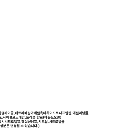
로필렌글라이콜,테트라메틸아세틸옥타하이드로나프탈렌,에틸리날룰,
트,사이클로도데칸,트리플,향료(아몬드오일)
록시시트로넬알,헥실신남알,시트랄,시트로넬롤
성분은 변경될 수 있습니다.)