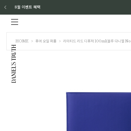
8월 이벤트 혜택
HOME
>
퓨어 오일 퍼퓸
>
리미티드 리드 디퓨저 100ml(블루 다니엘 No.