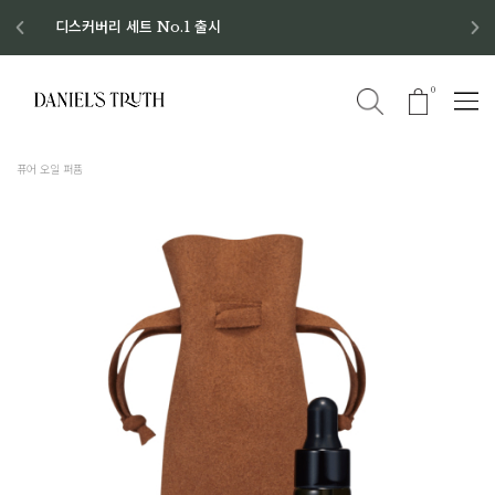
디스커버리 세트 No.1 출시
8월 이벤트 혜택
8월 증정품
신규회원 가입 혜택
0
퓨어 오일 퍼퓸