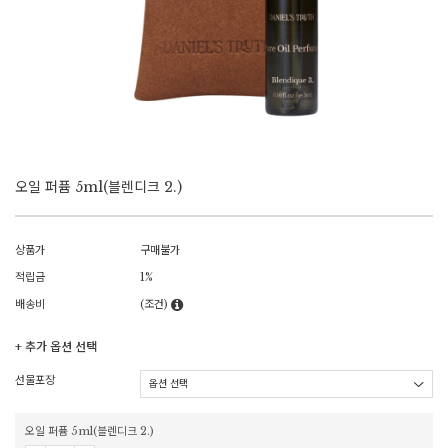
오일 퍼퓸 5ml(블렌디크 2.)
상품가
구매불가
적립금
1%
배송비
(조건)
+ 추가 옵션 선택
선물포장
오일 퍼퓸 5ml(블렌디크 2.)