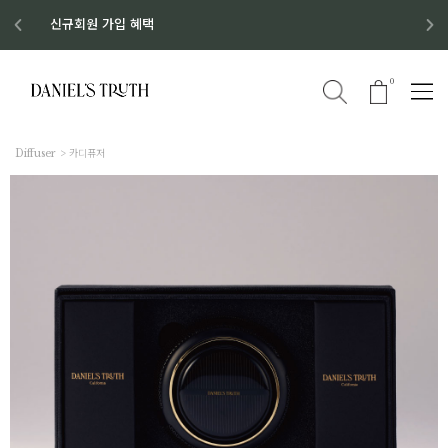
디스커버리 세트 No.1 출시
8월 이벤트 혜택
8월 증정품
신규회원 가입 혜택
0
Diffuser
카디퓨저