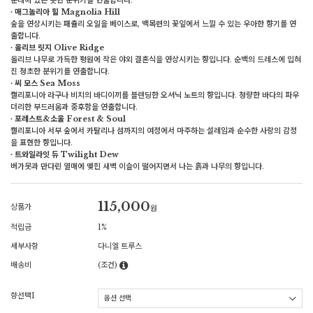
운데에 있는 듯한 분위기를 연출합니다.
∙ 매그놀리아 힐 Magnolia Hill
숲을 연상시키는 패츌리 오일을 베이스로, 백목련의 꽃잎에서 느낄 수 있는 우아한 향기를 연
출합니다.
∙ 올리브 릿지 Olive Ridge
올리브 나무로 가득한 평원에 작은 야외 결혼식을 연상시키는 향입니다. 순백의 드레스에 입혀
진 청초한 분위기를 연출합니다.
∙ 씨 모스 Sea Moss
캘리포니아 라구나 비치의 바디이끼를 블렌딩한 오셔닉 노트의 향입니다. 청량한 바다의 파우
더리한 부드러움과 중후함을 연출합니다.
∙ 포레스트&소울 Forest & Soul
캘리포니아 서부 숲에서 카탈리나 섬까지의 여정에서 마주하는 설레임과 순수한 사랑의 감정
을 표현한 향입니다.
∙ 트와일라잇 듀 Twilight Dew
버가못과 만다린 열매에 맺힌 새벽 이슬이 떨어지면서 나는 흙과 나무의 향입니다.
115,000
상품가
원
적립금
1%
세부사항
다니엘 트루스
배송비
(조건)
향선택1