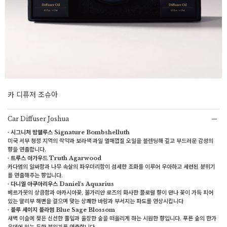
카 디퓨저 조슈아
Car Diffuser Joshua
∙ 시그니처 밤쉘루스 Signature Bombshelluth
미국 서부 청정 지역의 작약과 보라색 과일 열매껍질 오일을 블렌딩해 깊고 부드러운 감성의
향을 연출합니다.
∙ 트루스 아가우드 Truth Agarwood
카다멈의 알싸함과 나무 속살의 파우더리함이 섬세한 조화를 이루어 우아하고 세련된 분위기
를 연출해주는 향입니다.
∙ 다니엘 아쿠아리우스 Daniel's Aquarius
베르가못의 상큼함과 아카시아꽃, 불가리안 로즈의 화사한 플로럴 향이 만나 꽃이 가득 피어
있는 말리부 해변을 걸으며 맞는 상쾌한 바람과 부서지는 파도를 연상시킵니다
∙ 블루 세이지 블라썸 Blue Sage Blossom
새벽 이슬에 젖은 신선한 풀잎과 울창한 숲을 떠올리게 하는 시원한 향입니다. 푸른 숲의 한가