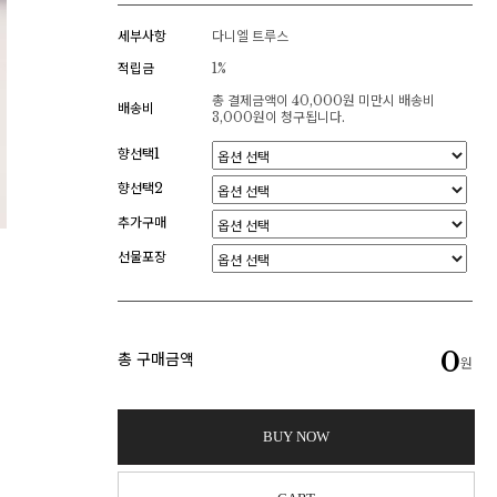
세부사항
다니엘 트루스
적립금
1%
총 결제금액이 40,000원 미만시 배송비
배송비
3,000원이 청구됩니다.
향선택1
향선택2
추가구매
선물포장
0
총 구매금액
원
BUY NOW