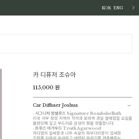
KOR
ENG
카 디퓨저 조슈아
115,000 원
Car Diffuser Joshua
∙ 시그니처 밤쉘루스 Signature Bombshelluth
미국 서부 청정 지역의 작약과 보라색 과일 열매껍질 오일을
블렌딩해 깊고 부드러운 감성의 향을 연출합니다.
∙ 트루스 아가우드 Truth Agarwood
카다멈의 알싸함과 나무 속살의 파우더리함이 섬세한
조화를 이루어 우아하고 세련된 분위기를 연출해주는