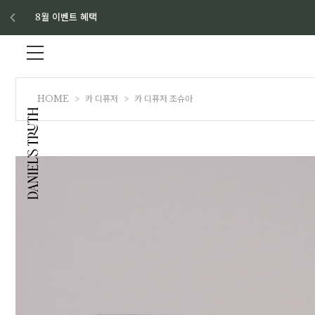
8월 이벤트 혜택
HOME
>
카 디퓨저
>
카 디퓨저 조슈아