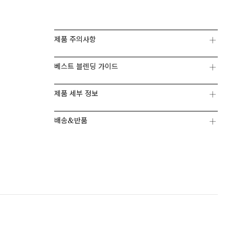
제품 주의사항
베스트 블렌딩 가이드
페이코 ID로 페이
제품 세부 정보
PAYCO 바로구매
배송&반품