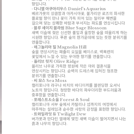
향입니다.
∙ 다니엘 아쿠아리우스 Daniel's Aquarius
베르가못의 상큼함과 아카시아꽃, 불가리안 로즈의 화사한
플로럴 향이 만나 꽃이 가득 피어 있는 말리부 해변을
걸으며 맞는 상쾌한 바람과 부서지는 파도를 연상시킵니다
∙ 블루 세이지 블라썸 Blue Sage Blossom
새벽 이슬에 젖은 신선한 풀잎과 울창한 숲을 떠올리게 하는
시원한 향입니다. 푸른 숲의 한가운데에 있는 듯한 분위기를
연출합니다.
∙ 매그놀리아 힐 Magnolia Hill
숲을 연상시키는 패츌리 오일을 베이스로, 백목련의
꽃잎에서 느낄 수 있는 우아한 향기를 연출합니다.
∙ 올리브 릿지 Olive Ridge
올리브 나무로 가득한 평원에 작은 야외 결혼식을
연상시키는 향입니다. 순백의 드레스에 입혀진 청초한
분위기를 연출합니다.
∙ 씨 모스 Sea Moss
캘리포니아 라구나 비치의 바디이끼를 블렌딩한 오셔닉
노트의 향입니다. 청량한 바다의 파우더리한 부드러움과
중후함을 연출합니다.
∙ 포레스트&소울 Forest & Soul
캘리포니아 서부 숲에서 카탈리나 섬까지의 여정에서
마주하는 설레임과 순수한 사랑의 감정을 표현한 향입니다.
∙ 트와일라잇 듀 Twilight Dew
버가못과 만다린 열매에 맺힌 새벽 이슬이 떨어지면서 나는
흙과 나무의 향입니다.