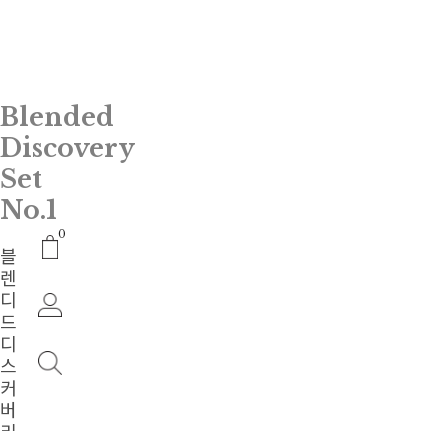
Blended
Discovery
Set
No.1
0
블
렌
디
드
디
스
커
버
리