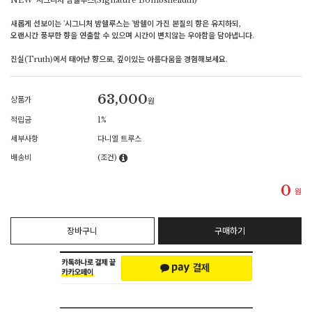
NEW '시그니처 밤쉘루스(Signature Bombshelluth)'
새롭게 선보이는 '시그니처 밤쉘루스는 '밤쉘이 가진 본질의 향은 유지하되,
오랜시간 풍부한 향을 연출할 수 있으며 시간이 변치않는 우아함을 담아냅니다.
진실(Truth)에서 태어난 향으로, 깊이있는 아름다움을 경험해보세요.
63,000
상품가
원
적립금
1%
세부사항
다니엘 트루스
배송비
(조건)
0
원
장바구니
구매하기