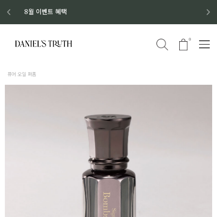
디스커버리 세트 No.1 출시
8월 이벤트 혜택
8월 증정품
신규회원 가입 혜택
0
퓨어 오일 퍼퓸