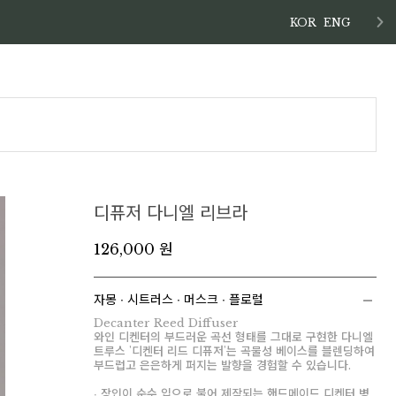
KOR
ENG
디퓨저 다니엘 리브라
126,000 원
자몽 ∙ 시트러스 ∙ 머스크 ∙ 플로럴
Decanter Reed Diffuser
와인 디켄터의 부드러운 곡선 형태를 그대로 구현한 다니엘
트루스 '디켄터 리드 디퓨저'는 곡물성 베이스를 블렌딩하여
부드럽고 은은하게 퍼지는 발향을 경험할 수 있습니다.
∙ 장인이 순수 입으로 불어 제작되는 핸드메이드 디켄터 병