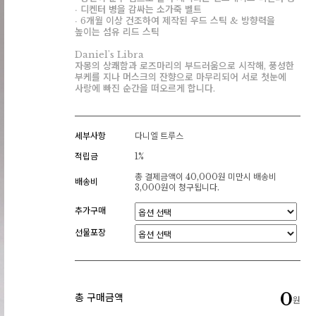
∙ 디켄터 병을 감싸는 소가죽 벨트
∙ 6개월 이상 건조하여 제작된 우드 스틱 & 방향력을
높이는 섬유 리드 스틱
Daniel's Libra
자몽의 상쾌함과 로즈마리의 부드러움으로 시작해, 풍성한
부케를 지나 머스크의 잔향으로 마무리되어 서로 첫눈에
사랑에 빠진 순간을 떠오르게 합니다.
세부사항
다니엘 트루스
적립금
1%
총 결제금액이 40,000원 미만시 배송비
배송비
3,000원이 청구됩니다.
추가구매
선물포장
0
총 구매금액
원