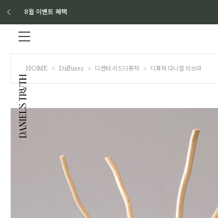
8월 이벤트 혜택
HOME
>
Diffuser
>
디켄터 리드디퓨저
>
디퓨저 다니엘 리브라