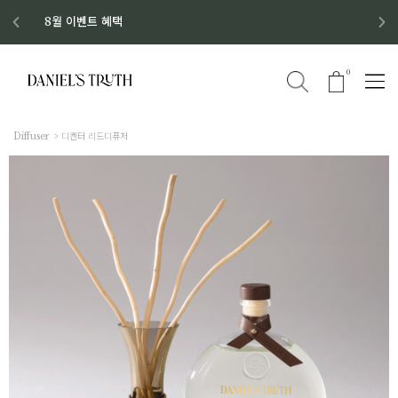
디스커버리 세트 No.1 출시
8월 이벤트 혜택
8월 증정품
신규회원 가입 혜택
0
Diffuser
디켄터 리드디퓨저