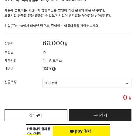
NEW '시그니처 밤쉘루스(Signature Bombshelluth)'
새롭게 선보이는 '시그니처 밤쉘루스는 '밤쉘이 가진 본질의 향은 유지하되,
오랜시간 풍부한 향을 연출할 수 있으며 시간이 변치않는 우아함을 담아냅니다.
진실(Truth)에서 태어난 향으로, 깊이있는 아름다움을 경험해보세요.
63,000
상품가
원
적립금
1%
세부사항
다니엘 트루스
배송비
(조건)
선물포장
0
원
장바구니
구매하기