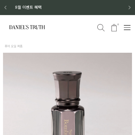
디스커버리 세트 No.1 출시
8월 이벤트 혜택
8월 증정품
신규회원 가입 혜택
0
퓨어 오일 퍼퓸