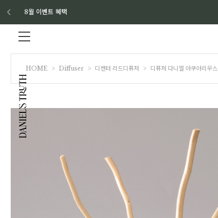
8월 이벤트 혜택
HOME
>
Diffuser
>
디켄터 리드디퓨저
>
디퓨저 다니엘 아쿠아리우스