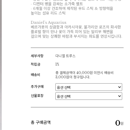
∙ 디켄터 병을 감싸는 소가죽 벨트
∙ 6개월 이상 건조하여 제작된 우드 스틱 & 방향력을
높이는 섬유 리드 스틱
Daniel's Aquarius
베르가못의 상큼함과 아카시아꽃, 불가리안 로즈의 화사한
플로럴 향이 만나 꽃이 가득 피어 있는 말리부 해변을
걸으며 맞는 상쾌한 바람과 부서지는 파도를 연상시킵니다.
세부사항
다니엘 트루스
적립금
1%
총 결제금액이 40,000원 미만시 배송비
배송비
3,000원이 청구됩니다.
추가구매
선물포장
0
총 구매금액
원