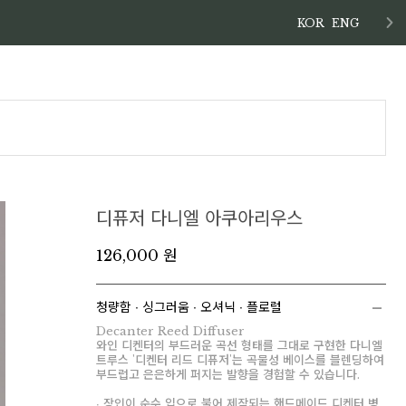
KOR
ENG
디퓨저 다니엘 아쿠아리우스
126,000 원
청량함 ∙ 싱그러움 ∙ 오셔닉 ∙ 플로럴
Decanter Reed Diffuser
와인 디켄터의 부드러운 곡선 형태를 그대로 구현한 다니엘
트루스 '디켄터 리드 디퓨저'는 곡물성 베이스를 블렌딩하여
부드럽고 은은하게 퍼지는 발향을 경험할 수 있습니다.
∙ 장인이 순수 입으로 불어 제작되는 핸드메이드 디켄터 병