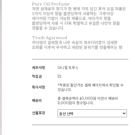
Pure Oil Perfume
자연 원재료의 향기가 한 병에 가득 담긴 퓨어 오일 퍼퓸은
2가지 이상의 향을 블렌딩하여 사용하는 '크루아상
레이어링'기법이 가능한 제품으로, 여러가지 향을
블렌딩하여 사용 시 더욱 특별하고 유일한 나만의 향을
연출할 수 있습니다.
Truth Agarwood
카다멈의 알싸함과 나무 속살의 파우더리함이 섬세한
조화를 이루어 우아하고 세련된 분위기를 연출해주는 향.
세부사항
다니엘 트루스
적립금
1%
*적용된 할인가는 결제 페이지에서 확인할 수
특이사항
있습니다.
총 결제금액이 40,000원 미만시 배송비
배송비
3,000원이 청구됩니다.
선물포장