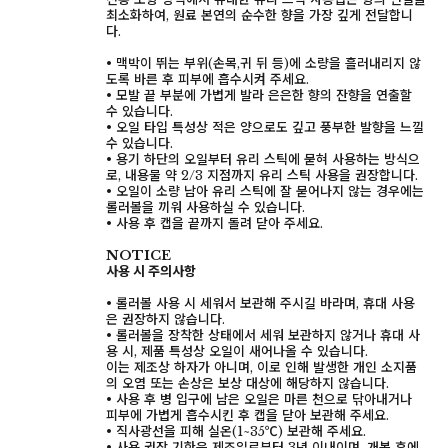
최소화하여, 원료 본연의 순수한 향을 가장 깊게 전달합니
다.
• 맥박이 뛰는 부위(손목,귀 뒤 등)에 소량을 흘러내리지 않
도록 바른 후 피부에 흡수시켜 주세요.
• 모발 끝 부분에 가볍게 발라 은은한 향의 잔향을 연출할
수 있습니다.
• 오일 타입 특성상 적은 양으로도 깊고 풍부한 발향을 느낄
수 있습니다.
• 용기 하단의 오일부터 유리 스틱에 묻혀 사용하는 방식으
로, 내용물 약 2/3 지점까지 유리 스틱 사용을 권장합니다.
• 오일이 소량 남아 유리 스틱에 잘 묻어나지 않는 경우에는
롤러볼을 끼워 사용하실 수 있습니다.
• 사용 후 캡을 끝까지 돌려 닫아 주세요.
NOTICE
사용 시 주의사항
• 롤러볼 사용 시 세워서 보관해 주시길 바라며, 휴대 사용
은 권장하지 않습니다.
페이코 ID로 페이
PAYCO 바로구매
• 롤러볼을 장착한 상태에서 세워 보관하지 않거나 휴대 사
용 시, 제품 특성상 오일이 새어나올 수 있습니다.
이는 제조상 하자가 아니며, 이로 인해 발생한 개인 소지품
의 오염 또는 손상은 보상 대상에 해당하지 않습니다.
• 사용 후 병 입구에 남은 오일은 마른 천으로 닦아내거나
피부에 가볍게 흡수시킨 후 캡을 닫아 보관해 주세요.
• 직사광선을 피해 실온(1~35℃) 보관해 주세요.
• 사용 권장 기한은 제조일로부터 3년 이내이며, 개봉 후에