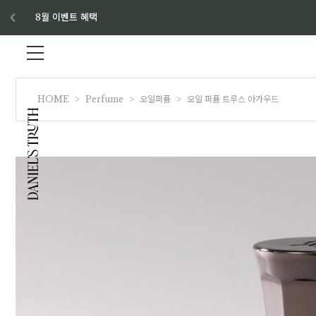
8월 이벤트 혜택
HOME
>
Perfume
>
오일퍼퓸
>
오일 퍼퓸 트루스 아가우드