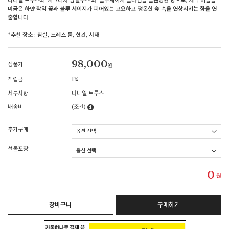
다니엘 트루스의 '시그니처 밤쉘루스'와 ‘블루세이지 블라썸을 블렌딩한 향으로, 새벽 이슬을
머금은 하얀 작약 꽃과 블루 세이지가 피어있는 고요하고 평온한 숲 속을 연상시키는 향을 연
출합니다.
*추천 장소 : 침실, 드레스 룸, 현관, 서재
98,000
상품가
원
적립금
1%
세부사항
다니엘 트루스
배송비
(조건)
추가구매
선물포장
0
원
장바구니
구매하기