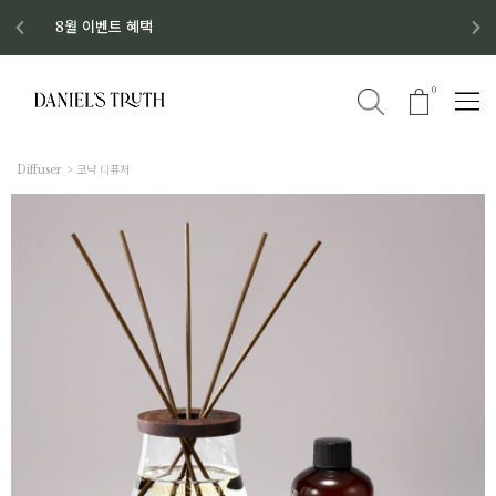
디스커버리 세트 No.1 출시
8월 이벤트 혜택
8월 증정품
신규회원 가입 혜택
0
Diffuser
코냑 디퓨저