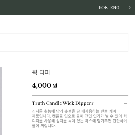
KOR
ENG
윅 디퍼
4,000
원
Truth Candle Wick Dipperr
심지를 촛농에 담가 촛불을 끌 때사용하는 캔들 케어
제품입니다. 캔들을 입으로 불어 끄면 연기가 날 수 있어 윅
디퍼를 사용해 심지를 녹아 있는 왁스에 담가주면 간단하게
불이 꺼집니다.