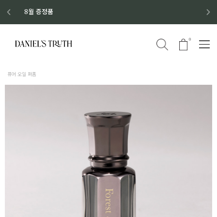
디스커버리 세트 No.1 출시
8월 이벤트 혜택
8월 증정품
신규회원 가입 혜택
0
퓨어 오일 퍼퓸