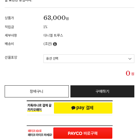
을 표현한 향입니다.
63,000
상품가
원
적립금
1%
세부사항
다니엘 트루스
배송비
(조건)
선물포장
0
원
장바구니
구매하기