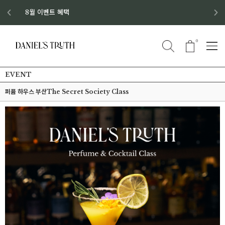
디스커버리 세트 No.1 출시
8월 이벤트 혜택
8월 증정품
신규회원 가입 혜택
0
EVENT
퍼퓸 하우스 부산The Secret Society Class