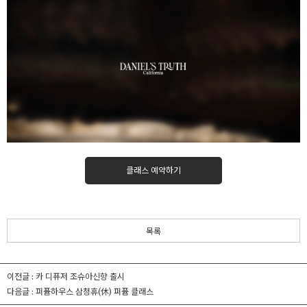
클래스 예약하기
목록
이전글 :
카 디퓨저 조슈아신향 출시
다음글 :
퍼퓸하우스 삼청휴(休) 퍼퓸 클래스